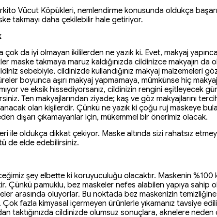
ito Vücut Köpükleri, nemlendirme konusunda oldukça başarılıdır 
e takmayı daha çekilebilir hale getiriyor.
k
ok da iyi olmayan ikililerden ne yazık ki. Evet, makyaj yapınca
aatler maske takmaya maruz kaldığınızda cildinizce makyajın da 
cildiniz sebebiyle, cildinizde kullandığınız makyaj malzemeleri 
z süreler boyunca aşırı makyaj yapmamaya, mümkünse hiç maky
or ve eksik hissediyorsanız, cildinizin rengini eşitleyecek g
rsiniz. Ten makyajlarından ziyade; kaş ve göz makyajlarını terci
nacak olan kişilerdir. Çünkü ne yazık ki çoğu ruj maskeye bula
den dışarı çıkamayanlar için, mükemmel bir önerimiz olacak.
enkleri ile oldukça dikkat çekiyor. Maske altında sizi rahatsız et
ü de elde edebilirsiniz.
ceğimiz şey elbette ki koruyuculuğu olacaktır. Maskenin %100
ir. Çünkü pamuklu, bez maskeler nefes alabilen yapıya sahip oldu
keler arasında oluyorlar. Bu noktada bez maskenizin temizliğin
 Çok fazla kimyasal içermeyen ürünlerle yıkamanız tavsiye edil
an taktığınızda cildinizde olumsuz sonuçlara, aknelere neden o