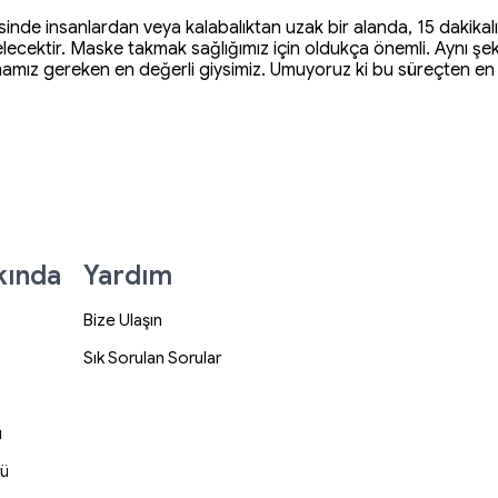
nde insanlardan veya kalabalıktan uzak bir alanda, 15 dakikalık
gelecektir. Maske takmak sağlığımız için oldukça önemli. Aynı ş
amız gereken en değerli giysimiz. Umuyoruz ki bu süreçten en 
kında
Yardım
Bize Ulaşın
Sık Sorulan Sorular
ı
rü