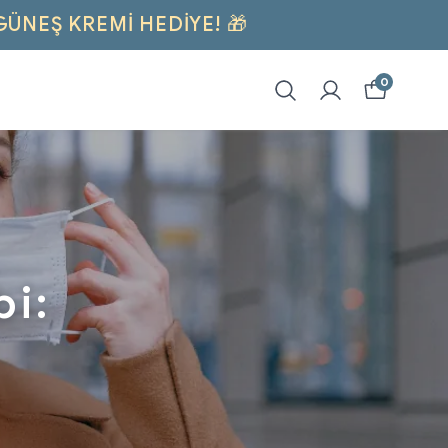
GÜNEŞ KREMI HEDİYE! 🎁
0
bi: