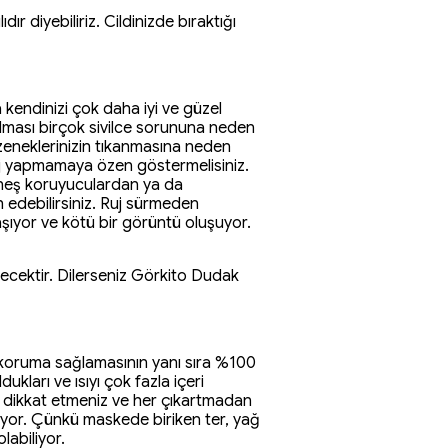
diyebiliriz. Cildinizde bıraktığı
 kendinizi çok daha iyi ve güzel
olması birçok sivilce sorununa neden
gözeneklerinizin tıkanmasına neden
aj yapmamaya özen göstermelisiniz.
üneş koruyuculardan ya da
h edebilirsiniz. Ruj sürmeden
şıyor ve kötü bir görüntü oluşuyor.
meyecektir. Dilerseniz Görkito Dudak
 koruma sağlamasının yanı sıra %100
kları ve ısıyı çok fazla içeri
e dikkat etmeniz ve her çıkartmadan
iyor. Çünkü maskede biriken ter, yağ
labiliyor.