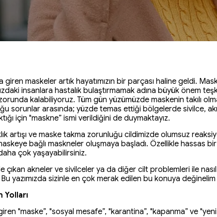
 giren maskeler artık hayatımızın bir parçası haline geldi. Ma
zdaki insanlara hastalık bulaştırmamak adına büyük önem teşki
runda kalabiliyoruz. Tüm gün yüzümüzde maskenin takılı olması
u sorunlar arasında; yüzde temas ettiği bölgelerde sivilce, akn
ığı için "maskne” ismi verildiğini de duymaktayız.
aklık artışı ve maske takma zorunluğu cildimizde olumsuz reak
askeye bağlı maskneler oluşmaya başladı. Özellikle hassas bir 
 daha çok yaşayabilirsiniz.
çıkan akneler ve sivilceler ya da diğer cilt problemleri ile nası
ı? Bu yazımızda sizinle en çok merak edilen bu konuya değinelim 
 Yolları
iren "maske”, "sosyal mesafe”, "karantina”, "kapanma” ve "yeni