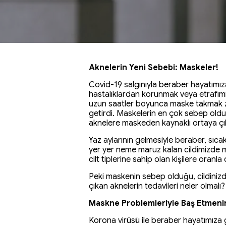
Aknelerin Yeni Sebebi: Maskeler!
Covid-19 salgınıyla beraber hayatımıza
hastalıklardan korunmak veya etrafımı
uzun saatler boyunca maske takmak zo
getirdi. Maskelerin en çok sebep olduğ
aknelere maskeden kaynaklı ortaya çıkt
Yaz aylarının gelmesiyle beraber, sıc
yer yer neme maruz kalan cildimizde m
cilt tiplerine sahip olan kişilere oranla
Peki maskenin sebep olduğu, cildinizde 
çıkan aknelerin tedavileri neler olmal
Maskne Problemleriyle Baş Etmenin
Korona virüsü ile beraber hayatımıza g