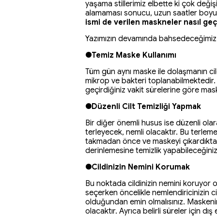
yaşama stillerimiz elbette ki çok deği
alamaması sonucu, uzun saatler boyun
ismi de verilen maskneler nasıl ge
Yazımızın devamında bahsedeceğimiz 
●Temiz Maske Kullanımı
Tüm gün aynı maske ile dolaşmanın cil
mikrop ve bakteri toplanabilmektedir.
geçirdiğiniz vakit sürelerine göre ma
●Düzenli Cilt Temizliği Yapmak
Bir diğer önemli husus ise düzenli olar
terleyecek, nemli olacaktır. Bu terle
takmadan önce ve maskeyi çıkardıkta
derinlemesine temizlik yapabileceğini
●Cildinizin Nemini Korumak
Bu noktada cildinizin nemini koruyor o
seçerken öncelikle nemlendiricinizin c
olduğundan emin olmalısınız. Maskenin
olacaktır. Ayrıca belirli süreler için d