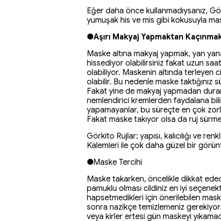
Eğer daha önce kullanmadıysanız, Görk
yumuşak his ve mis gibi kokusuyla mask
●
Aşırı Makyaj Yapmaktan Kaçınma
Maske altına makyaj yapmak, yan yana ç
hissediyor olabilirsiniz fakat uzun s
olabiliyor. Maskenin altında terleyen 
olabilir. Bu nedenle maske taktığını
Fakat yine de makyaj yapmadan duramıy
nemlendirici kremlerden faydalana bili
yapamayanlar, bu süreçte en çok zorla
Fakat maske takıyor olsa da ruj sürme
Görkito Rujlar; yapısı, kalıcılığı ve r
Kalemleri ile çok daha güzel bir görünt
●Maske Tercihi
Maske takarken, öncelikle dikkat ede
pamuklu olması cildiniz en iyi seçenekt
hapsetmedikleri için önerilebilen mas
sonra nazikçe temizlemeniz gerekiyor.
veya kirler ertesi gün maskeyi yıkamad