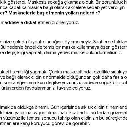
şiklik gösterdi. Maskesiz sokağa çıkamaz olduk. Bir zorunluluk h
ca kapalı kalmasına bağlı olarak aknelere sebebiyet verdiğin
çer? Masknelerle baş etmenin yolları nelerdir?
maddelere dikkat etmenizi öneriyoruz.
dinize çok da faydalı olacağını söylememeyiz. Saatlerce takıla
 Bu nedenle öncelikle temiz bir maske kullanmaya özen gösterme
ske değişikliği yapmalı, daima yedek maske bulundurmalısınız.
ak cilt temizliği yapmak. Çünkü maske altında, özellikle sıcak y
meye bağlı olarak cildiniz normalde olduğundan çok daha fazla 
n sonra eğer mümkün değilse yüzünüzü sadece soğuk bir su il
z ürünlerden faydalanmanızı tavsiye ediyoruz.
lmak da oldukça önemli. Gün içerisinde sık sık cildinizi nemlen
ildinizin yapısına uygun olmasına dikkat edip, ardından gözene
 yüzünüz ile teması sonucu tahrip olan cildinizin bu süreçlerd
ış etmenlere karşı koruyucu görevi de görebilir.