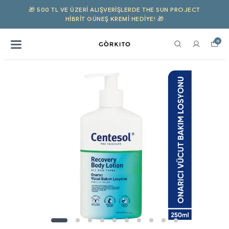
🎁 500 TL VE ÜZERI ALIŞVERIŞLERDE THE SUN PROJECT
HIBRIT GÜNEŞ KREMI HEDİYE! 🎁
0