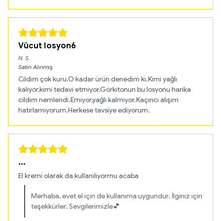
Vücut losyon6
N.
S.
Satın Alınmış
Cildim çok kuru.O kadar ürün denedim ki.Kimi yağlı
kalıyor,kimi tedavi etmiyor.Görkitonun bu losyonu harika
cildim nemlendi.Emiyor,yağlı kalmıyor.Kaçıncı alışım
hatırlamıyorum.Herkese tavsiye ediyorum.
...
El kremi olarak da kullanılıyormu acaba
Merhaba, evet el için de kullanıma uygundur. İlginiz için
teşekkürler. Sevgilerimizle💕