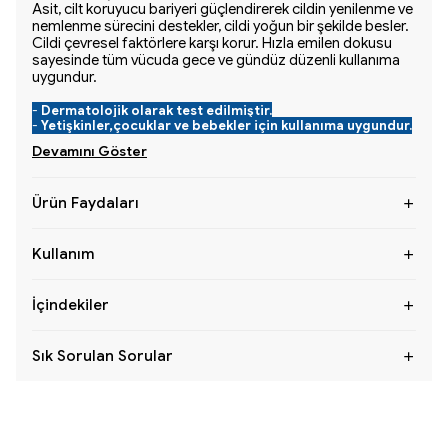
Asit, cilt koruyucu bariyeri güçlendirerek cildin yenilenme ve
nemlenme sürecini destekler, cildi yoğun bir şekilde besler.
Cildi çevresel faktörlere karşı korur. Hızla emilen dokusu
sayesinde tüm vücuda gece ve gündüz düzenli kullanıma
uygundur.
-
Dermatolojik olarak test edilmiştir.
-
Yetişkinler,çocuklar ve bebekler için kullanıma uygundur.
Devamını Göster
Ürün Faydaları
Kullanım
İçindekiler
Sık Sorulan Sorular