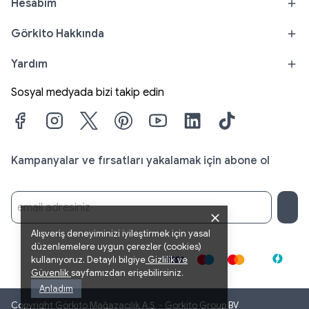
Hesabım
Görkito Hakkında
Yardım
Sosyal medyada bizi takip edin
Kampanyalar ve fırsatları yakalamak için abone ol
Alışveriş deneyiminizi iyileştirmek için yasal
düzenlemelere uygun çerezler (cookies)
kullanıyoruz. Detaylı bilgiye
Gizlilik
ve
Güvenlik
sayfamızdan erişebilirsiniz.
Anladım
Copyright Görkito Mağazacılık A.Ş. - Gorkito Group BV