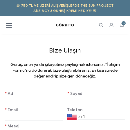
🎁 750 TL VE ÜZERI ALIŞVERIŞLERDE THE SUN PROJECT
AILE BOYU GÜNEŞ KREMI HEDİYE! 🎁
0
Bize Ulaşın
​Görüş, öneri ya da şikayetiniz paylaşmak isterseniz, "İletişim
Formu"nu doldurarak bize ulaştırabilirsiniz. En kısa sürede
değerlendirip size geri döneceğiz.
*
Ad
*
Soyad
*
Email
Telefon
*
Mesaj