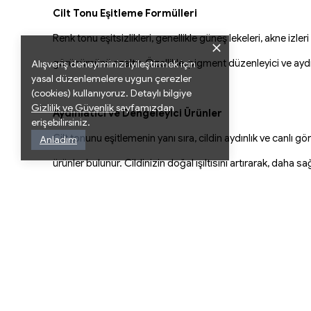
Cilt Tonu Eşitleme Formülleri
Renk tonu eşitsizlikleri, genellikle güneş lekeleri, akne iz
görünümünü azaltır. Özellikle, pigment düzenleyici ve aydınla
Alışveriş deneyiminizi iyileştirmek için
yasal düzenlemelere uygun çerezler
(cookies) kullanıyoruz. Detaylı bilgiye
Gizlilik
ve Güvenlik
sayfamızdan
Aydınlatıcı ve Dengeleyici Ürünler
erişebilirsiniz.
Cilt tonunu eşitlemenin yanı sıra, cildin aydınlık ve canlı
Anladım
ürünler bulunur. Cildinizin doğal ışıltısını artırarak, daha s
Hedefe Yönelik Çözümler
Her cilt tipi ve renk tonu eşitsizliği farklıdır, bu yüzden 
serumlar ve maskelerle, kişisel bakım rutininizi etkili bir şe