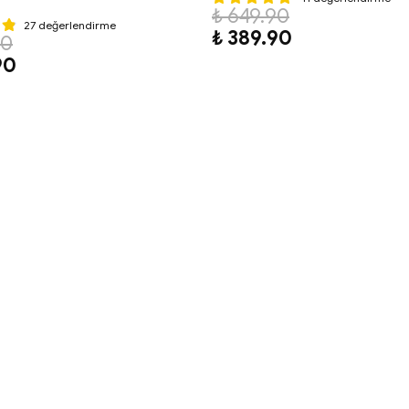
₺ 649.90
27 değerlendirme
₺ 389.90
90
90