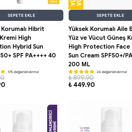
SEPETE EKLE
SEPETE EKLE
Korumalı Hibrit
Yüksek Korumalı Aile 
Kremi High
Yüz ve Vücut Güneş K
tion Hybrid Sun
High Protection Face
50+ SPF PA++++ 40
Sun Cream SPF50+/P
200 ML
175 değerlendirme
26 değerlendirme
90
₺ 899.90
90
₺ 449.90