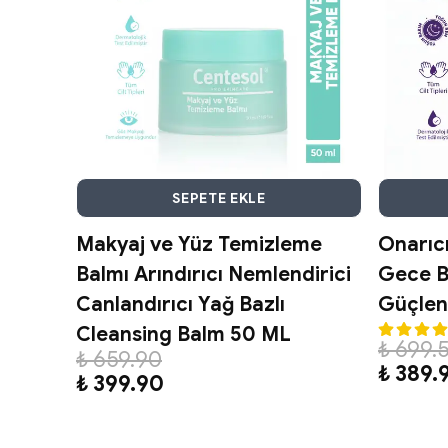
SEPETE EKLE
Makyaj ve Yüz Temizleme
Onarıc
Balmı Arındırıcı Nemlendirici
Gece B
Canlandırıcı Yağ Bazlı
Güçlend
Cleansing Balm 50 ML
₺ 699.
₺ 659.90
₺ 389.
₺ 399.90