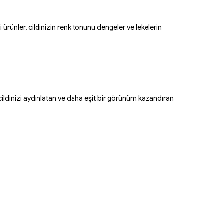
 ürünler, cildinizin renk tonunu dengeler ve lekelerin
 cildinizi aydınlatan ve daha eşit bir görünüm kazandıran
 uygun bakım yapabilirsiniz. Cilt tonunu dengeleyen kremler,