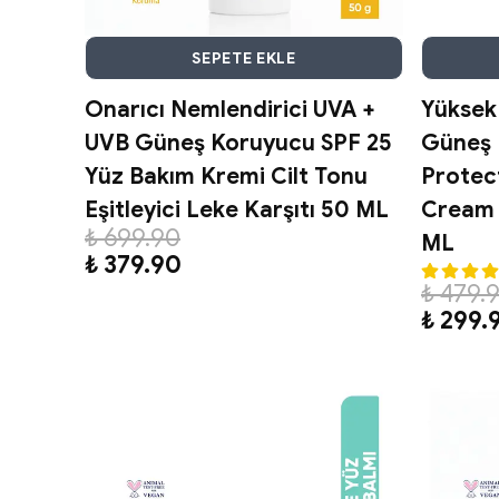
SEPETE EKLE
Onarıcı Nemlendirici UVA +
Yüksek 
UVB Güneş Koruyucu SPF 25
Güneş 
Yüz Bakım Kremi Cilt Tonu
Protec
Eşitleyici Leke Karşıtı 50 ML
Cream 
₺ 699.90
ML
₺ 379.90
₺ 479.
₺ 299.