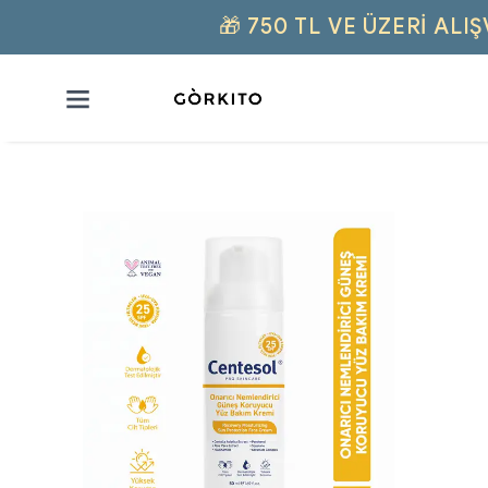
🎁 750 TL VE ÜZERI AL