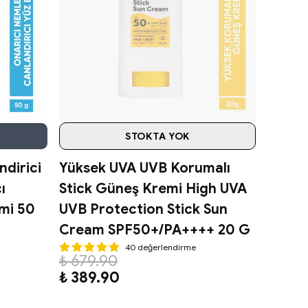
STOKTA YOK
ndirici
Yüksek UVA UVB Korumalı
ı
Stick Güneş Kremi High UVA
mi 50
UVB Protection Stick Sun
Cream SPF50+/PA++++ 20 G
40 değerlendirme
₺ 679.90
₺ 389.90