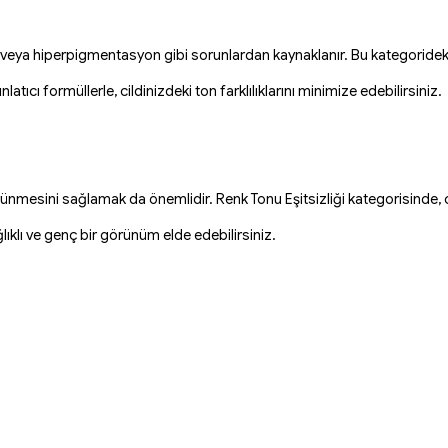
leri veya hiperpigmentasyon gibi sorunlardan kaynaklanır. Bu kategorideki
tıcı formüllerle, cildinizdeki ton farklılıklarını minimize edebilirsiniz.
 görünmesini sağlamak da önemlidir. Renk Tonu Eşitsizliği kategorisinde,
ağlıklı ve genç bir görünüm elde edebilirsiniz.
hedefe yönelik çözümler sunan ürünlerimizle cildinizin özel ihtiyaçlarına
kilde destekleyin.