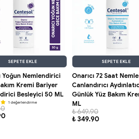
SEPETE EKLE
SEPETE EKLE
ı Yoğun Nemlendirici
Onarıcı 72 Saat Nemle
akım Kremi Bariyer
Canlandırıcı Aydınlatıc
irici Besleyici 50 ML
Günlük Yüz Bakım Kre
1 değerlendirme
ML
50
₺ 649.90
90
₺ 349.90