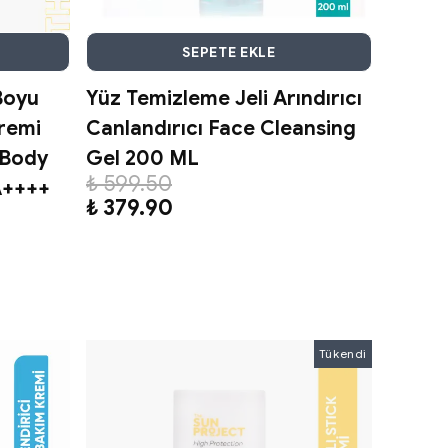
SEPETE EKLE
Boyu
Yüz Temizleme Jeli Arındırıcı
remi
Canlandırıcı Face Cleansing
 Body
Gel 200 ML
₺ 599.50
A++++
₺ 379.90
Tükendi