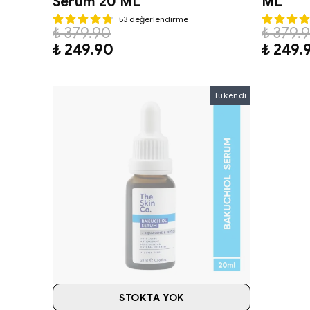
Serum 20 ML
ML
53 değerlendirme
₺ 379.90
₺ 379.
₺ 249.90
₺ 249.
Tükendi
STOKTA YOK