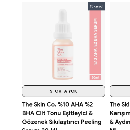
Tükendi
STOKTA YOK
The Skin Co. %10 AHA %2
The Sk
BHA Cilt Tonu Eşitleyici &
Karışı
Gözenek Sıkılaştırıcı Peeling
& Aydın