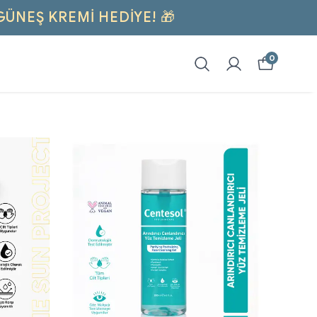
GÜNEŞ KREMI HEDİYE! 🎁
0