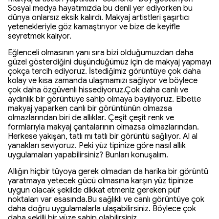
Sosyal medya hayatımızda bu denli yer ediyorken bu
dünya onlarsız eksik kalırdı. Makyaj artistleri şaşırtıcı
yetenekleriyle göz kamaştırıyor ve bize de keyifle
seyretmek kalıyor.
Eğlenceli olmasının yanı sıra bizi olduğumuzdan daha
güzel gösterdiğini düşündüğümüz için de makyaj yapmayı
çokça tercih ediyoruz. İstediğimiz görüntüye çok daha
kolay ve kısa zamanda ulaşmamızı sağlıyor ve böylece
çok daha özgüvenli hissediyoruz.Çok daha canlı ve
aydınlık bir görüntüye sahip olmaya bayılıyoruz. Elbette
makyaj yaparken canlı bir görüntünün olmazsa
olmazlarından biri de allıklar. Çeşit çeşit renk ve
formlarıyla makyaj çantalarının olmazsa olmazlarından.
Herkese yakışan, tatlı mı tatlı bir görüntü sağlıyor. Al al
yanakları seviyoruz. Peki yüz tipinize göre nasıl allık
uygulamaları yapabilirsiniz? Bunları konuşalım.
Allığın hiçbir tüyoya gerek olmadan da harika bir görüntü
yaratmaya yetecek gücü olmasına karşın yüz tipinize
uygun olacak şekilde dikkat etmeniz gereken püf
noktaları var esasında.Bu sağlıklı ve canlı görüntüye çok
daha doğru uygulamalarla ulaşabilirsiniz. Böylece çok
daha şekilli bir yüze sahip olabilirsiniz.