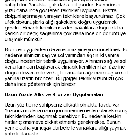
sahiptirler. Yanaklar çok daha dolgundur. Bu nedenle
yüzü daha ince gösteren teknikler uygulanır. Ekstra
dolgunlaştırmaya yarayan tekniklere başvurulmaz. Çok
ufak dokunuşlarla allığı şakaklara doğru uygulamak
gerekir. Elmacık kemiklerinizden şakaklara doğru daha
keskin bir geçiş sağlanırsa çok daha ince bir görüntüye
ulaşmak mümkün.
Bronzer uygularken de amacımız yine yüzü inceltmek. Bu
nedenle alnınızın sağ ve sol yanından ağzın iki yanına
doğru incelen bir teknik uygulanıyor. Alnınızın sağ ve sol
kenarlarından başlayarak elmacık kemiklerinizin üzerine
doğru devam edin ve hiç bozmadan ağzınızın sağ ve sol
yanına uzatın bronzerı. Bu gölgeli teknik yüzünüzü çok
daha ince göstermek için birebir.
Uzun Yüzde Allık ve Bronzer Uygulamaları
Uzun yüz tipine sahipseniz dikkatli olmakta fayda var.
Yüzünüzün daha uzun görünmesine neden olacak sürüş
tekniklerinden kaçınmak gerekiyor. Bu nedenle keskin
hatlar çizmemeye dikkat etmeniz gerekmekte. Bunun
yerine daha yumuşak darbelerle yanaklara allığı yaymak
yeterli olacaktır.