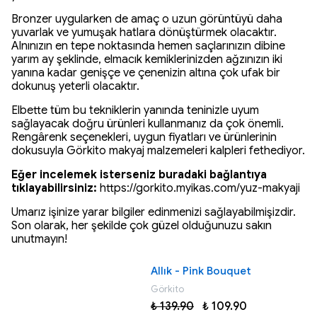
Bronzer uygularken de amaç o uzun görüntüyü daha
yuvarlak ve yumuşak hatlara dönüştürmek olacaktır.
Alnınızın en tepe noktasında hemen saçlarınızın dibine
yarım ay şeklinde, elmacık kemiklerinizden ağzınızın iki
yanına kadar genişçe ve çenenizin altına çok ufak bir
dokunuş yeterli olacaktır.
Elbette tüm bu tekniklerin yanında teninizle uyum
sağlayacak doğru ürünleri kullanmanız da çok önemli.
Rengârenk seçenekleri, uygun fiyatları ve ürünlerinin
dokusuyla Görkito makyaj malzemeleri kalpleri fethediyor.
Eğer incelemek isterseniz buradaki bağlantıya
tıklayabilirsiniz:
https://gorkito.myikas.com/yuz-makyaji
Umarız işinize yarar bilgiler edinmenizi sağlayabilmişizdir.
Son olarak, her şekilde çok güzel olduğunuzu sakın
unutmayın!
Allık - Pink Bouquet
Görkito
₺ 139.90
₺ 109.90