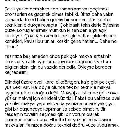
Şekilli yüzler demişken son zamanların vazgeçilmezi
bronzerları es geçmek olmaz tabii ki. Biraz daha yakın
zamanda trend haline gelmiş bir yöntem olan kontür
teknikleri oldukça revaçta. Çok basit tekniklerle öylesine
güzel sonuçlar almak mümkün ki sahiden ağzı açık
bırakıyor. Çok daha kemikli, belirgin hatlar, çıkık elmacık
kemikleri, kavisli burunlar, keskin çene hatları… Daha ne
olsun?
Yazımıza başlamadan önce pek çok makyaj artistinin
bronzer ve allık uygulama tüyolarını öğrendik ve tüm
bilgileri sizin için bu yazıda derledik. Öyleyse beraber
keşfedelim!
Bilindiği üzere oval, kare, dikdörtgen, kalp gibi pek çok
yüz şekli var. Hâl böyle olunca tek bir teknikle makyaj
uygulamak da doğru değil. Makyaj artistlerine göre oval
yüzler makyaj için en ideal yüz tipi. Fakat bu yalnızca oval
yüzlüler makyaj yapmalı ya da yalnızca onlara yakışıyor
gibi bir düşünceye kapılmanıza sebep olmasın. Bir
ressamın tuvalini seçmesi gibi bir yorum olarak
düşünebilirsiniz bunu. Elbette her yüz tipine yakışıyor
makyajlar. Yalnızca doğru tekniği doğru yüze uygulamak