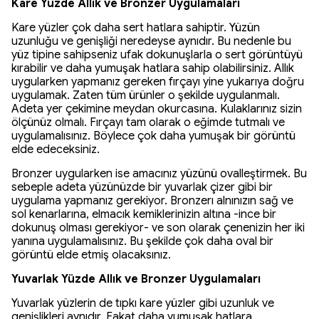
Kare Yüzde Allık ve Bronzer Uygulamaları
Kare yüzler çok daha sert hatlara sahiptir. Yüzün
uzunluğu ve genişliği neredeyse aynıdır. Bu nedenle bu
yüz tipine sahipseniz ufak dokunuşlarla o sert görüntüyü
kırabilir ve daha yumuşak hatlara sahip olabilirsiniz. Allık
uygularken yapmanız gereken fırçayı yine yukarıya doğru
uygulamak. Zaten tüm ürünler o şekilde uygulanmalı.
Adeta yer çekimine meydan okurcasına. Kulaklarınız sizin
ölçünüz olmalı. Fırçayı tam olarak o eğimde tutmalı ve
uygulamalısınız. Böylece çok daha yumuşak bir görüntü
elde edeceksiniz.
Bronzer uygularken ise amacınız yüzünü ovalleştirmek. Bu
sebeple adeta yüzünüzde bir yuvarlak çizer gibi bir
uygulama yapmanız gerekiyor. Bronzerı alnınızın sağ ve
sol kenarlarına, elmacık kemiklerinizin altına -ince bir
dokunuş olması gerekiyor- ve son olarak çenenizin her iki
yanına uygulamalısınız. Bu şekilde çok daha oval bir
görüntü elde etmiş olacaksınız.
Yuvarlak Yüzde Allık ve Bronzer Uygulamaları
Yuvarlak yüzlerin de tıpkı kare yüzler gibi uzunluk ve
genişlikleri aynıdır. Fakat daha yumuşak hatlara