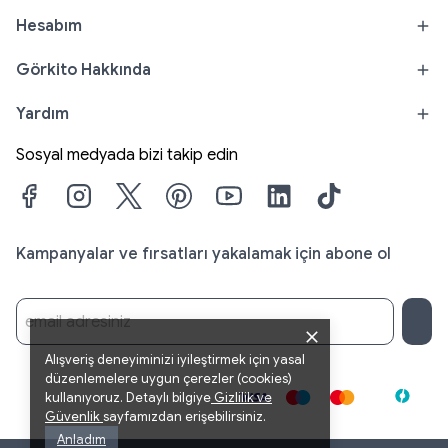
Hesabım
Görkito Hakkında
Yardım
Sosyal medyada bizi takip edin
Kampanyalar ve fırsatları yakalamak için abone ol
Alışveriş deneyiminizi iyileştirmek için yasal
düzenlemelere uygun çerezler (cookies)
kullanıyoruz. Detaylı bilgiye
Gizlilik
ve
Güvenlik
sayfamızdan erişebilirsiniz.
Anladım