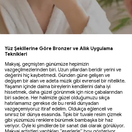
Yüz Şekillerine Göre Bronzer ve Allık Uygulama
Teknikleri
Makyaj, geçmişten günümüze hepimizin
vazgeçilmezlerinden biri. Uzun yıllardan beridir yerini ve
değerini hiç kaybetmedi. Günden güne gelişen ve
değişen bir alan ve adeta müzik gibi evrensel bir nitelikte.
Yaşamın içinde daima bireylerin kendilerini daha iyi
hissetmek, daha güzel görünmek için nice çabalarından
biri sadece. Her halimizle güzel olduğumuzu sıkça
hatırlamamız gerekse de bu renkli dünyadan
vazgeçemiyoruz itiraf edelim. Oldukça eğlenceli ve
sınırsız bir dünya esasında. Tıpkı bir tuvale resim çizmek
gibi yüzümüzü renklere bürümek bambaşka bir haz
veriyor. Öyle ki şimdilerde bir sanat dalı olarak görülüyor.
Makyaj artistleri yaptıkları ‘’eserlerle’’ boy gösteriyor.