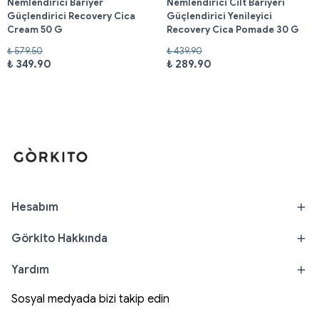
Nemlendirici Bariyer
Nemlendirici Cilt Bariyeri
Güçlendirici Recovery Cica
Güçlendirici Yenileyici
Cream 50 G
Recovery Cica Pomade 30 G
₺ 579.50
₺ 439.90
₺ 349.90
₺ 289.90
Hesabım
Görkito Hakkında
Yardım
Sosyal medyada bizi takip edin