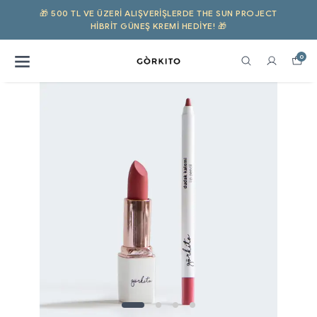
🎁 500 TL VE ÜZERI ALIŞVERIŞLERDE THE SUN PROJECT
HIBRIT GÜNEŞ KREMI HEDİYE! 🎁
0