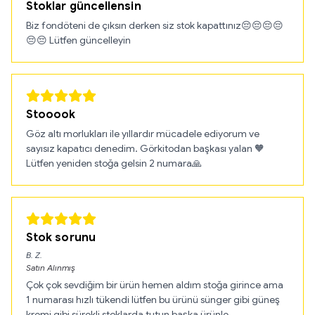
Stoklar güncellensin
Biz fondöteni de çıksın derken siz stok kapattınız😔😔😔😔
😔😔 Lütfen güncelleyin
Stooook
Göz altı morlukları ile yıllardır mücadele ediyorum ve
sayısız kapatıcı denedim. Görkitodan başkası yalan 🧡
Lütfen yeniden stoğa gelsin 2 numara🙏
Stok sorunu
B.
Z.
Satın Alınmış
Çok çok sevdiğim bir ürün hemen aldım stoğa girince ama
1 numarası hızlı tükendi lütfen bu ürünü sünger gibi güneş
kremi gibi sürekli stoklarda tutun başka ürünle