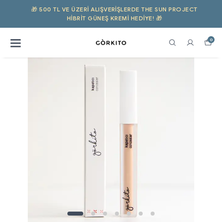
🎁 500 TL VE ÜZERI ALIŞVERIŞLERDE THE SUN PROJECT
HIBRIT GÜNEŞ KREMI HEDİYE! 🎁
0