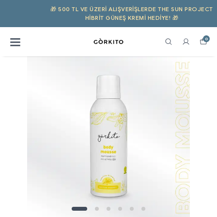
🎁 500 TL VE ÜZERI ALIŞVERIŞLERDE THE SUN PROJECT
HIBRIT GÜNEŞ KREMI HEDİYE! 🎁
0