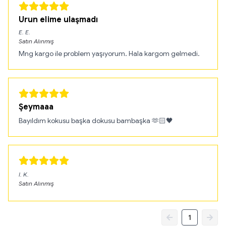
Urun elime ulaşmadı
E.
E.
Satın Alınmış
Mng kargo ile problem yaşıyorum. Hala kargom gelmedi.
Şeymaaa
Bayıldım kokusu başka dokusu bambaşka 🫶🏻🖤
I.
K.
Satın Alınmış
1