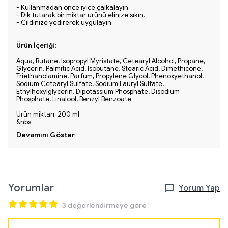
- Kullanmadan önce iyice çalkalayın.
- Dik tutarak bir miktar ürünü elinize sıkın.
- Cildinize yedirerek uygulayın.
Ürün İçeriği:
Aqua, Butane, Isopropyl Myristate, Cetearyl Alcohol, Propane,
Glycerin, Palmitic Acid, Isobutane, Stearic Acid, Dimethicone,
Triethanolamine, Parfum, Propylene Glycol, Phenoxyethanol,
Sodium Cetearyl Sulfate, Sodium Lauryl Sulfate,
Ethylhexylglycerin, Dipotassium Phosphate, Disodium
Phosphate, Linalool, Benzyl Benzoate
Ürün miktarı: 200 ml
&nbs
Devamını Göster
Yorumlar
Yorum Yap
3 değerlendirmeye göre