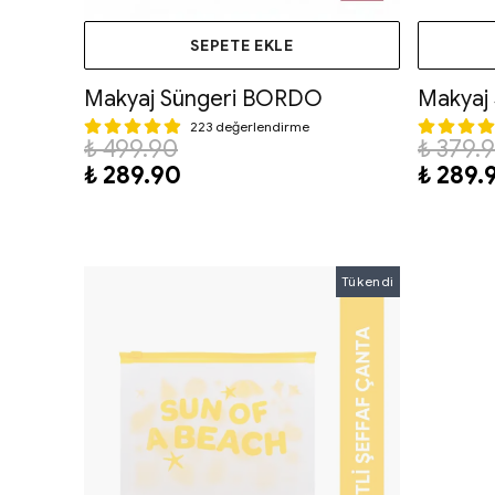
SEPETE EKLE
Makyaj Süngeri BORDO
Makyaj 
223 değerlendirme
₺ 499.90
₺ 379.
₺ 289.90
₺ 289.
Tükendi