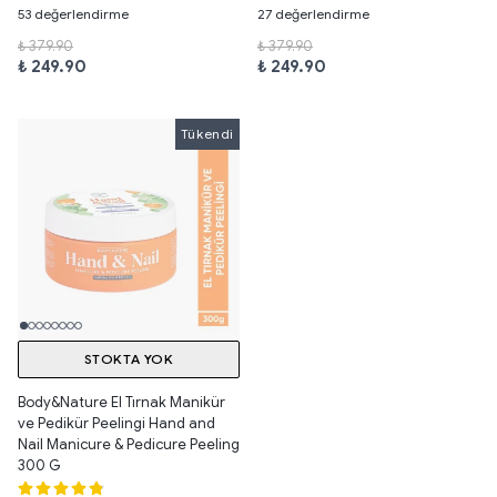
53 değerlendirme
27 değerlendirme
₺ 379.90
₺ 379.90
₺ 249.90
₺ 249.90
Tükendi
Tükendi
STOKTA YOK
Body&Nature El Tırnak Manikür
ve Pedikür Peelingi Hand and
Nail Manicure & Pedicure Peeling
300 G