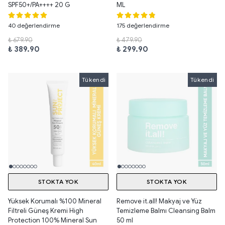
SPF50+/PA++++ 20 G
ML
40 değerlendirme
175 değerlendirme
₺ 679.90
₺ 479.90
₺ 389.90
₺ 299.90
Tükendi
Tükendi
Tükendi
STOKTA YOK
STOKTA YOK
Yüksek Korumalı %100 Mineral
Remove it.all! Makyaj ve Yüz
Filtreli Güneş Kremi High
Temizleme Balmı Cleansing Balm
Protection 100% Mineral Sun
50 ml