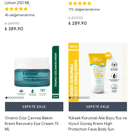
Lotion 250 ML
172 değerlendirme
45 değerlendirme
₺ 439.90
₺ 289.90
₺ 649.90
₺ 389.90
SEPETE EKLE
SEPETE EKLE
Onarıcı Göz Çevresi Bakım
Yüksek Korumalı Aile Boyu Yüz ve
Kremi Recovery Eye Cream 15
Vücut Güneş Kremi High
ML
Protection Face Body Sun