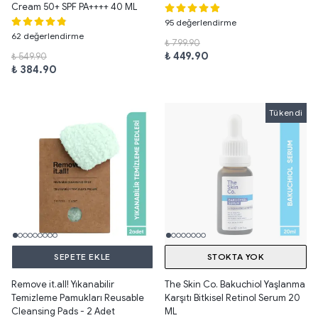
Cream 50+ SPF PA++++ 40 ML
95 değerlendirme
62 değerlendirme
₺ 799.90
₺ 449.90
₺ 549.90
₺ 384.90
Tükendi
SEPETE EKLE
STOKTA YOK
Remove it.all! Yıkanabilir
The Skin Co. Bakuchiol Yaşlanma
Temizleme Pamukları Reusable
Karşıtı Bitkisel Retinol Serum 20
Cleansing Pads - 2 Adet
ML