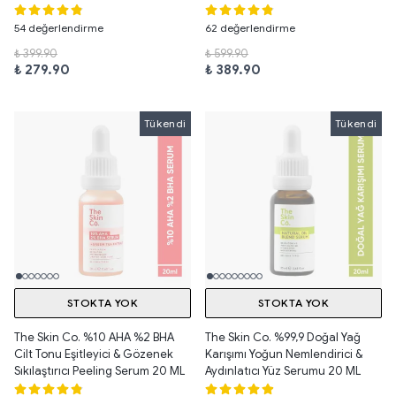
54 değerlendirme
62 değerlendirme
₺ 399.90
₺ 599.90
₺ 279.90
₺ 389.90
Tükendi
Tükendi
Tükendi
STOKTA YOK
STOKTA YOK
The Skin Co. %10 AHA %2 BHA
The Skin Co. %99,9 Doğal Yağ
Cilt Tonu Eşitleyici & Gözenek
Karışımı Yoğun Nemlendirici &
Sıkılaştırıcı Peeling Serum 20 ML
Aydınlatıcı Yüz Serumu 20 ML